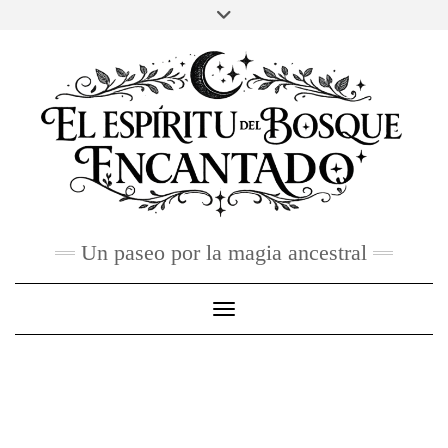
Skip
to
FACEBOOK
TWITTER
INSTAGRAM
PINTEREST
YOU
content
TUBE
CONTACTO
Un paseo por la magia ancestral
Toggle Navigation