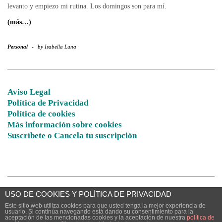
levanto y empiezo mi rutina. Los domingos son para mí.
(más…)
Personal
-
by
Isabella Luna
Aviso Legal
Política de Privacidad
Política de cookies
Más información sobre cookies
Suscríbete o Cancela tu suscripción
USO DE COOKIES Y POLÍTICA DE PRIVACIDAD
Este sitio web utiliza cookies para que usted tenga la mejor experiencia de
usuario. Si continúa navegando está dando su consentimiento para la
Copyright © 2026
El Espíritu del Bosque Encantado
aceptación de las mencionadas cookies y la aceptación de nuestra
política de