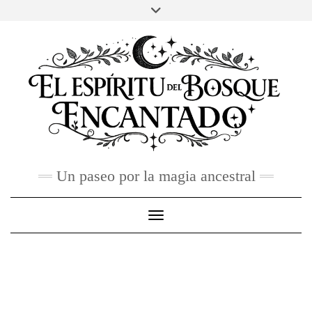
Skip
to
FACEBOOK
TWITTER
INSTAGRAM
PINTEREST
YOU
content
TUBE
CONTACTO
Un paseo por la magia ancestral
Toggle Navigation