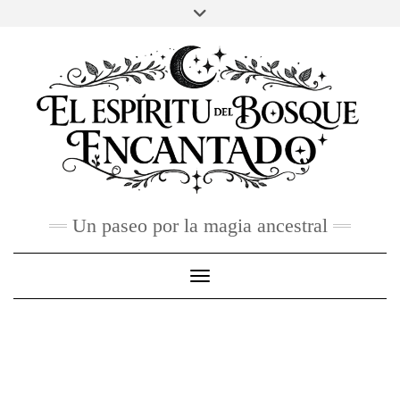
Skip
to
FACEBOOK
TWITTER
INSTAGRAM
PINTEREST
YOU
content
TUBE
CONTACTO
Un paseo por la magia ancestral
Toggle Navigation