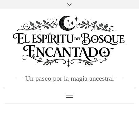
Skip
to
FACEBOOK
TWITTER
INSTAGRAM
PINTEREST
YOU
content
TUBE
CONTACTO
Un paseo por la magia ancestral
Toggle Navigation