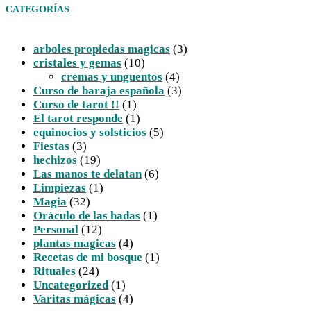
CATEGORÍAS
arboles propiedas magicas
(3)
cristales y gemas
(10)
cremas y unguentos
(4)
Curso de baraja española
(3)
Curso de tarot !!
(1)
El tarot responde
(1)
equinocios y solsticios
(5)
Fiestas
(3)
hechizos
(19)
Las manos te delatan
(6)
Limpiezas
(1)
Magia
(32)
Oráculo de las hadas
(1)
Personal
(12)
plantas magicas
(4)
Recetas de mi bosque
(1)
Rituales
(24)
Uncategorized
(1)
Varitas mágicas
(4)