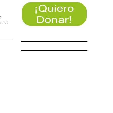
e
on el