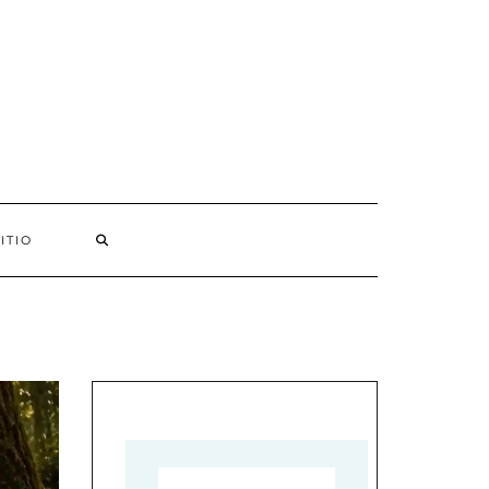
ITIO
SEARCH
HERE