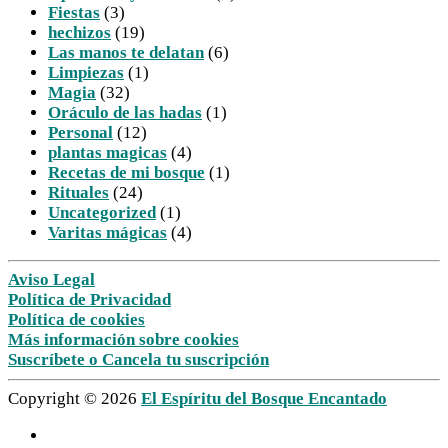
Fiestas
(3)
hechizos
(19)
Las manos te delatan
(6)
Limpiezas
(1)
Magia
(32)
Oráculo de las hadas
(1)
Personal
(12)
plantas magicas
(4)
Recetas de mi bosque
(1)
Rituales
(24)
Uncategorized
(1)
Varitas mágicas
(4)
Aviso Legal
Política de Privacidad
Política de cookies
Más información sobre cookies
Suscríbete o Cancela tu suscripción
Copyright © 2026
El Espíritu del Bosque Encantado