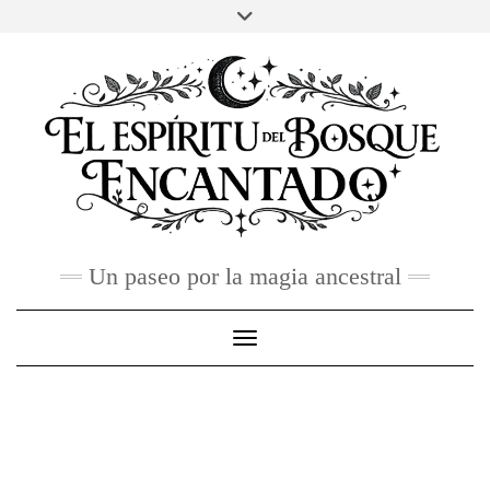
Skip
to
FACEBOOK
TWITTER
INSTAGRAM
PINTEREST
YOU
content
TUBE
CONTACTO
Un paseo por la magia ancestral
Toggle Navigation