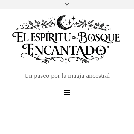
Skip
to
FACEBOOK
TWITTER
INSTAGRAM
PINTEREST
YOU
content
TUBE
CONTACTO
Un paseo por la magia ancestral
Toggle Navigation