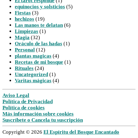
El tarot responde
(1)
equinocios y solsticios
(5)
Fiestas
(3)
hechizos
(19)
Las manos te delatan
(6)
Limpiezas
(1)
Magia
(32)
Oráculo de las hadas
(1)
Personal
(12)
plantas magicas
(4)
Recetas de mi bosque
(1)
Rituales
(24)
Uncategorized
(1)
Varitas mágicas
(4)
Aviso Legal
Política de Privacidad
Política de cookies
Más información sobre cookies
Suscríbete o Cancela tu suscripción
Copyright © 2026
El Espíritu del Bosque Encantado