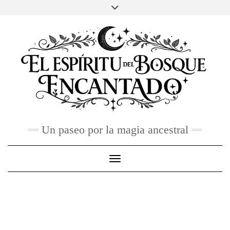
Skip
to
FACEBOOK
TWITTER
INSTAGRAM
PINTEREST
YOU
content
TUBE
CONTACTO
Un paseo por la magia ancestral
Toggle Navigation