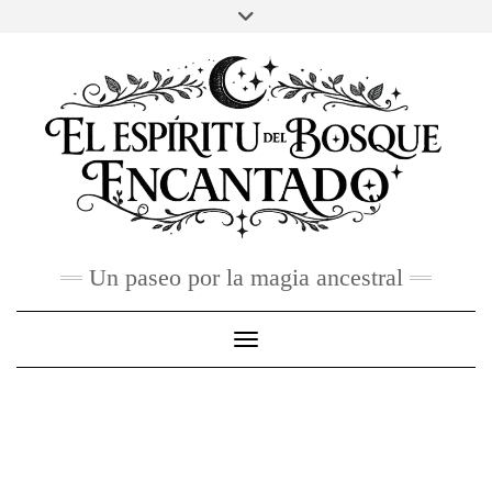
Skip
to
FACEBOOK
TWITTER
INSTAGRAM
PINTEREST
YOU
content
TUBE
CONTACTO
Un paseo por la magia ancestral
Toggle Navigation