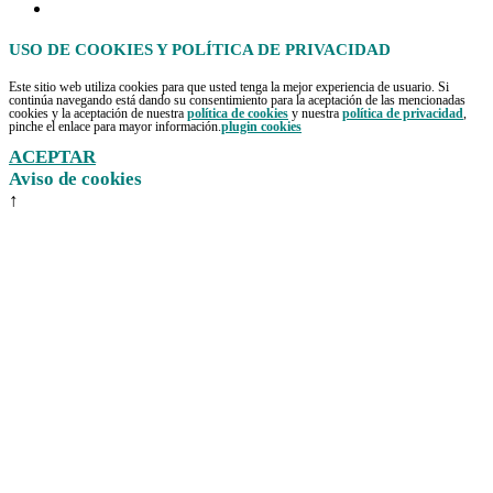
USO DE COOKIES Y POLÍTICA DE PRIVACIDAD
Este sitio web utiliza cookies para que usted tenga la mejor experiencia de usuario. Si
continúa navegando está dando su consentimiento para la aceptación de las mencionadas
cookies y la aceptación de nuestra
política de cookies
y nuestra
política de privacidad
,
pinche el enlace para mayor información.
plugin cookies
ACEPTAR
Aviso de cookies
↑