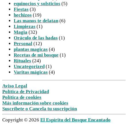
equinocios y solsticios
(5)
Fiestas
(3)
hechizos
(19)
Las manos te delatan
(6)
Limpiezas
(1)
Magia
(32)
Oráculo de las hadas
(1)
Personal
(12)
plantas magicas
(4)
Recetas de mi bosque
(1)
Rituales
(24)
Uncategorized
(1)
Varitas mágicas
(4)
Aviso Legal
Política de Privacidad
Política de cookies
Más información sobre cookies
Suscríbete o Cancela tu suscripción
Copyright © 2026
El Espíritu del Bosque Encantado